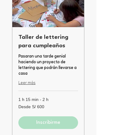
Taller de lettering
para cumpleaños
Pasaran una tarde genial
haciendo un proyecto de
lettering que podrán llevarse a
casa
Leer más
1 h 15 min - 2 h
Desde
Desde S/ 600
600
soles
peruanos
Inscribirme