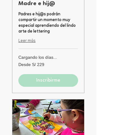
Madre e hij@
Padres e hij@s podrán
compartir un momento muy
especial aprendiendo del lindo
arte de lettering
Leer más
Cargando los días...
Desde
Desde S/ 229
229
soles
peruanos
Inscribirme