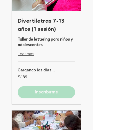
Divertiletras 7-13
años (1 sesión)
Taller de lettering para niños y
adolescentes
Leer más
Cargando los días...
89
S/ 89
soles
peruanos
Inscribirme